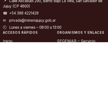
📍
Calle Ascasubi 290, Barrio Bajo La Viña, San Salvador de
Jujuy (CP 4600)
☎
+54 388 4221428
✉
privada@mineriajujuy.gob.ar
🕘
Lunes a viernes – 08:00 a 13:00
ACCESOS RÁPIDOS
ORGANISMOS Y ENLACES
Inicio
SEGEMAR – Servicio
Geológico Minero
Autoridades
Argentino
Noticias
COFEMIN – Consejo
Legislación Minera
Federal Minero
Catastro Minero
SIACAM – Información
Abierta a la Comunidad
Contacto
Asociación Geológica
Sitios de Interes
Argentina
Instituto Geográfico