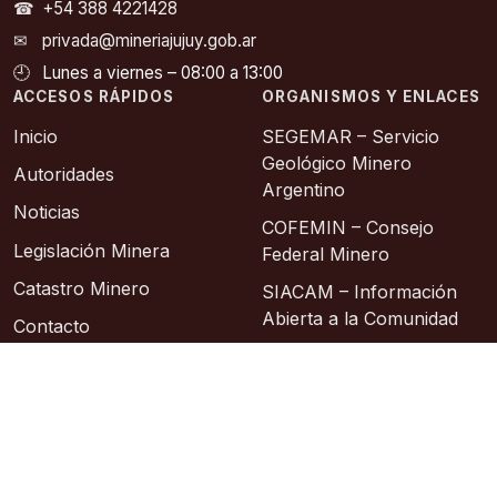
☎
+54 388 4221428
✉
privada@mineriajujuy.gob.ar
🕘
Lunes a viernes – 08:00 a 13:00
ACCESOS RÁPIDOS
ORGANISMOS Y ENLACES
Inicio
SEGEMAR – Servicio
Geológico Minero
Autoridades
Argentino
Noticias
COFEMIN – Consejo
Legislación Minera
Federal Minero
Catastro Minero
SIACAM – Información
Abierta a la Comunidad
Contacto
Asociación Geológica
Sitios de Interes
Argentina
Instituto Geográfico
Nacional