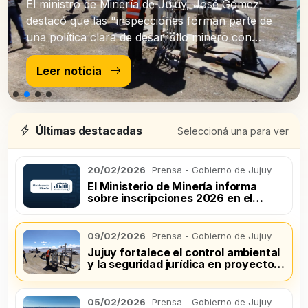
El ministro de Minería de Jujuy, José Gómez,
destacó que las "inspecciones forman parte de
una política clara de desarrollo minero con
control ambiental efectivo".
Leer noticia
Últimas destacadas
Seleccioná una para ver
20/02/2026
Prensa - Gobierno de Jujuy
El Ministerio de Minería informa
sobre inscripciones 2026 en el
registro de productores mineros
09/02/2026
Prensa - Gobierno de Jujuy
Jujuy fortalece el control ambiental
y la seguridad jurídica en proyectos
de litio
05/02/2026
Prensa - Gobierno de Jujuy