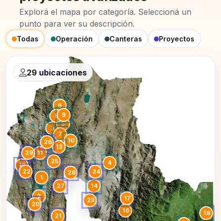
Explorá el mapa por categoría. Seleccioná un
punto para ver su descripción.
Todas
Operación
Canteras
Proyectos
29 ubicaciones
6
9
8
5
3
7
10
26
13
29
11
25
4
19
22
24
28
1
27
14
2
17
23
20
16
18
21