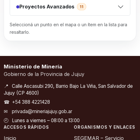
Proyectos Avanzados
11
Seleccioná un punto en el mapa o un ítem en la lista para
resaltarlo.
Ministerio de Minería
Gobierno de la Provincia de Jujuy
📍
Calle Ascasubi 290, Barrio Bajo La Viña, San Salvador de
Jujuy (CP 4600)
☎
+54 388 4221428
✉
privada@mineriajujuy.gob.ar
🕘
Lunes a viernes – 08:00 a 13:00
ACCESOS RÁPIDOS
ORGANISMOS Y ENLACES
Inicio
SEGEMAR – Servicio