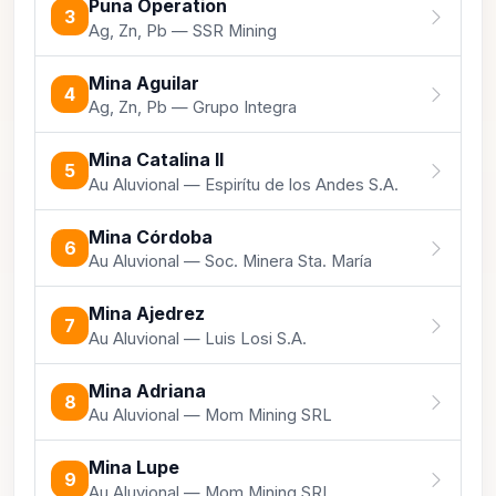
Puna Operation
3
Ag, Zn, Pb — SSR Mining
Mina Aguilar
4
Ag, Zn, Pb — Grupo Integra
Mina Catalina II
5
Au Aluvional — Espirítu de los Andes S.A.
Mina Córdoba
6
Au Aluvional — Soc. Minera Sta. María
Mina Ajedrez
7
Au Aluvional — Luis Losi S.A.
Mina Adriana
8
Au Aluvional — Mom Mining SRL
Mina Lupe
9
Au Aluvional — Mom Mining SRL