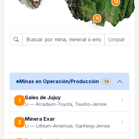
12
15
Limpiar
Minas en Operación/Producción
14
Sales de Jujuy
1
Li — Arcadium-Toyota, Tsusho-Jemse
Minera Exar
2
Li — Lithium-Americas, Ganfeng-Jemse