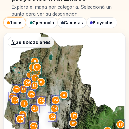
Explorá el mapa por categoría. Seleccioná un
punto para ver su descripción.
Todas
Operación
Canteras
Proyectos
29 ubicaciones
6
9
8
5
3
7
10
26
13
29
11
25
4
19
22
24
28
1
27
14
2
17
23
20
16
18
21