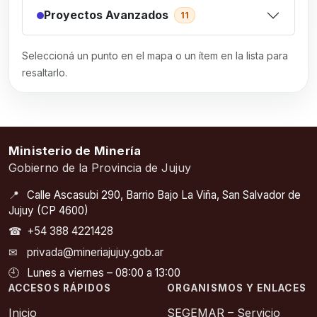
Proyectos Avanzados
11
Seleccioná un punto en el mapa o un ítem en la lista para
resaltarlo.
Ministerio de Minería
Gobierno de la Provincia de Jujuy
📍
Calle Ascasubi 290, Barrio Bajo La Viña, San Salvador de
Jujuy (CP 4600)
☎
+54 388 4221428
✉
privada@mineriajujuy.gob.ar
🕘
Lunes a viernes – 08:00 a 13:00
ACCESOS RÁPIDOS
ORGANISMOS Y ENLACES
Inicio
SEGEMAR – Servicio