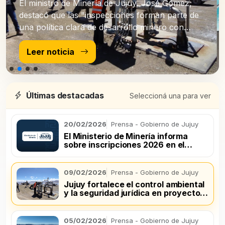
El ministro de Minería de Jujuy, José Gómez,
destacó que las "inspecciones forman parte de
una política clara de desarrollo minero con
control ambiental efectivo".
Leer noticia
Últimas destacadas
Seleccioná una para ver
20/02/2026
Prensa - Gobierno de Jujuy
El Ministerio de Minería informa
sobre inscripciones 2026 en el
registro de productores mineros
09/02/2026
Prensa - Gobierno de Jujuy
Jujuy fortalece el control ambiental
y la seguridad jurídica en proyectos
de litio
05/02/2026
Prensa - Gobierno de Jujuy