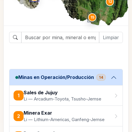
12
15
Limpiar
Minas en Operación/Producción
14
Sales de Jujuy
1
Li — Arcadium-Toyota, Tsusho-Jemse
Minera Exar
2
Li — Lithium-Americas, Ganfeng-Jemse