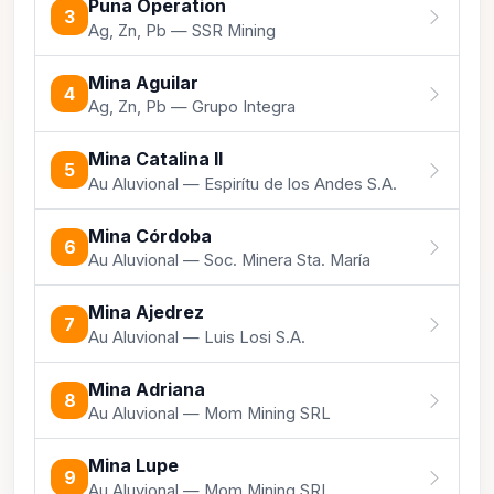
Puna Operation
3
Ag, Zn, Pb — SSR Mining
Mina Aguilar
4
Ag, Zn, Pb — Grupo Integra
Mina Catalina II
5
Au Aluvional — Espirítu de los Andes S.A.
Mina Córdoba
6
Au Aluvional — Soc. Minera Sta. María
Mina Ajedrez
7
Au Aluvional — Luis Losi S.A.
Mina Adriana
8
Au Aluvional — Mom Mining SRL
Mina Lupe
9
Au Aluvional — Mom Mining SRL