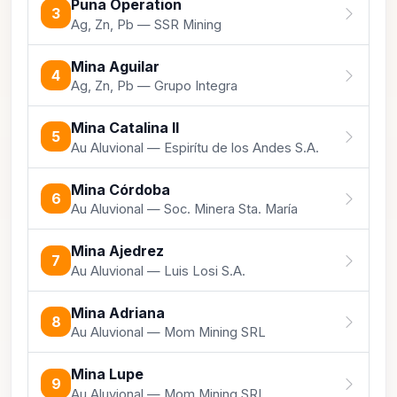
Puna Operation
3
Ag, Zn, Pb — SSR Mining
Mina Aguilar
4
Ag, Zn, Pb — Grupo Integra
Mina Catalina II
5
Au Aluvional — Espirítu de los Andes S.A.
Mina Córdoba
6
Au Aluvional — Soc. Minera Sta. María
Mina Ajedrez
7
Au Aluvional — Luis Losi S.A.
Mina Adriana
8
Au Aluvional — Mom Mining SRL
Mina Lupe
9
Au Aluvional — Mom Mining SRL