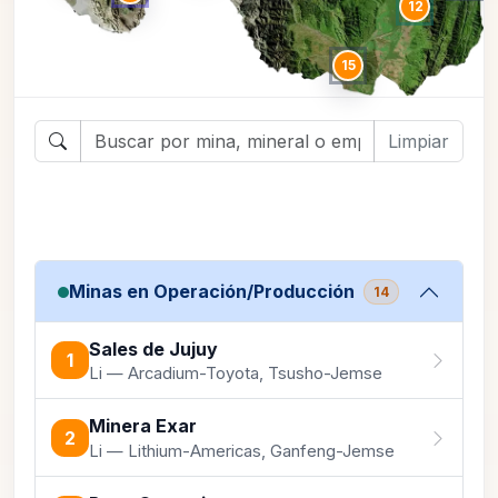
12
15
Limpiar
Minas en Operación/Producción
14
Sales de Jujuy
1
Li — Arcadium-Toyota, Tsusho-Jemse
Minera Exar
2
Li — Lithium-Americas, Ganfeng-Jemse