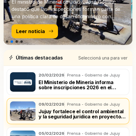
El ministro de Minería de Jujuy, José Gómez,
destacó que las "inspecciones forman parte de
una política clara de desarrollo minero con
control ambiental efectivo".
Leer noticia
Últimas destacadas
Seleccioná una para ver
20/02/2026
Prensa - Gobierno de Jujuy
El Ministerio de Minería informa
sobre inscripciones 2026 en el
registro de productores mineros
09/02/2026
Prensa - Gobierno de Jujuy
Jujuy fortalece el control ambiental
y la seguridad jurídica en proyectos
de litio
05/02/2026
Prensa - Gobierno de Jujuy