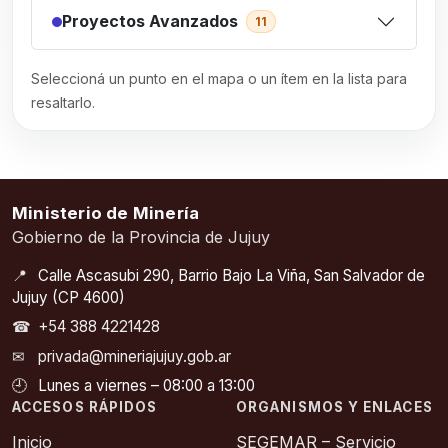
Proyectos Avanzados
11
Seleccioná un punto en el mapa o un ítem en la lista para
resaltarlo.
Ministerio de Minería
Gobierno de la Provincia de Jujuy
📍
Calle Ascasubi 290, Barrio Bajo La Viña, San Salvador de
Jujuy (CP 4600)
☎
+54 388 4221428
✉
privada@mineriajujuy.gob.ar
🕘
Lunes a viernes – 08:00 a 13:00
ACCESOS RÁPIDOS
ORGANISMOS Y ENLACES
Inicio
SEGEMAR – Servicio