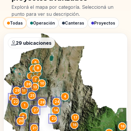
Explorá el mapa por categoría. Seleccioná un
punto para ver su descripción.
Todas
Operación
Canteras
Proyectos
29 ubicaciones
6
9
8
5
3
7
10
26
13
29
11
25
4
19
22
24
28
1
27
14
2
17
23
20
16
18
21