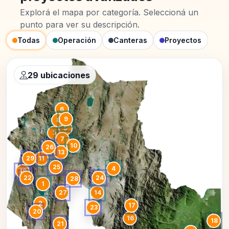
Explorá el mapa por categoría. Seleccioná un
punto para ver su descripción.
Todas
Operación
Canteras
Proyectos
29 ubicaciones
6
9
8
5
3
7
10
26
13
29
11
25
4
19
22
24
28
1
27
14
2
17
23
20
16
18
21