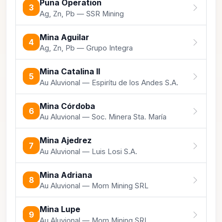
Puna Operation
3
Ag, Zn, Pb — SSR Mining
Mina Aguilar
4
Ag, Zn, Pb — Grupo Integra
Mina Catalina II
5
Au Aluvional — Espirítu de los Andes S.A.
Mina Córdoba
6
Au Aluvional — Soc. Minera Sta. María
Mina Ajedrez
7
Au Aluvional — Luis Losi S.A.
Mina Adriana
8
Au Aluvional — Mom Mining SRL
Mina Lupe
9
Au Aluvional — Mom Mining SRL