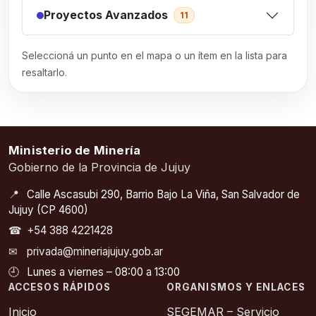
Proyectos Avanzados
11
Seleccioná un punto en el mapa o un ítem en la lista para
resaltarlo.
Ministerio de Minería
Gobierno de la Provincia de Jujuy
📍
Calle Ascasubi 290, Barrio Bajo La Viña, San Salvador de
Jujuy (CP 4600)
☎
+54 388 4221428
✉
privada@mineriajujuy.gob.ar
🕘
Lunes a viernes – 08:00 a 13:00
ACCESOS RÁPIDOS
ORGANISMOS Y ENLACES
Inicio
SEGEMAR – Servicio