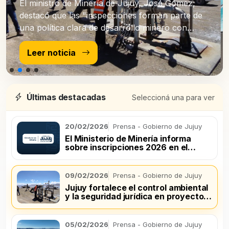
El ministro de Minería de Jujuy, José Gómez,
destacó que las "inspecciones forman parte de
una política clara de desarrollo minero con
control ambiental efectivo".
Leer noticia
Últimas destacadas
Seleccioná una para ver
20/02/2026
Prensa - Gobierno de Jujuy
El Ministerio de Minería informa
sobre inscripciones 2026 en el
registro de productores mineros
09/02/2026
Prensa - Gobierno de Jujuy
Jujuy fortalece el control ambiental
y la seguridad jurídica en proyectos
de litio
05/02/2026
Prensa - Gobierno de Jujuy