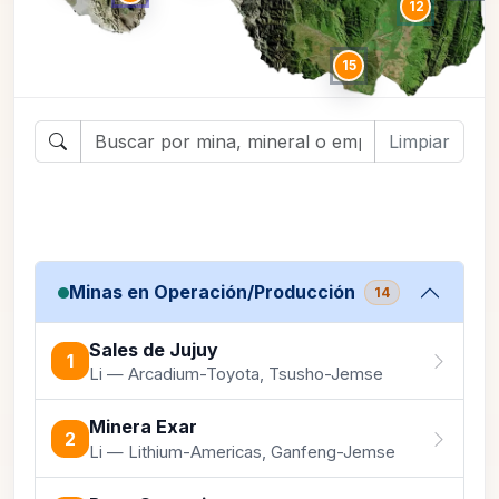
12
15
Limpiar
Minas en Operación/Producción
14
Sales de Jujuy
1
Li — Arcadium-Toyota, Tsusho-Jemse
Minera Exar
2
Li — Lithium-Americas, Ganfeng-Jemse