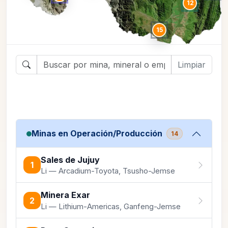
12
15
Limpiar
Minas en Operación/Producción
14
Sales de Jujuy
1
Li — Arcadium-Toyota, Tsusho-Jemse
Minera Exar
2
Li — Lithium-Americas, Ganfeng-Jemse