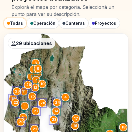
Explorá el mapa por categoría. Seleccioná un
punto para ver su descripción.
Todas
Operación
Canteras
Proyectos
29 ubicaciones
6
9
8
5
3
7
10
26
13
29
11
25
4
19
22
24
28
1
27
14
2
17
23
20
16
18
21