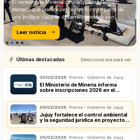
El ministro de Minería de Jujuy, José Gómez,
destacó que las "inspecciones forman parte de
una política clara de desarrollo minero con
control ambiental efectivo".
Leer noticia
Últimas destacadas
Seleccioná una para ver
20/02/2026
Prensa - Gobierno de Jujuy
El Ministerio de Minería informa
sobre inscripciones 2026 en el
registro de productores mineros
09/02/2026
Prensa - Gobierno de Jujuy
Jujuy fortalece el control ambiental
y la seguridad jurídica en proyectos
de litio
05/02/2026
Prensa - Gobierno de Jujuy