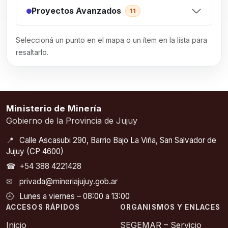
Proyectos Avanzados
11
Seleccioná un punto en el mapa o un ítem en la lista para
resaltarlo.
Ministerio de Minería
Gobierno de la Provincia de Jujuy
📍
Calle Ascasubi 290, Barrio Bajo La Viña, San Salvador de
Jujuy (CP 4600)
☎
+54 388 4221428
✉
privada@mineriajujuy.gob.ar
🕘
Lunes a viernes – 08:00 a 13:00
ACCESOS RÁPIDOS
ORGANISMOS Y ENLACES
Inicio
SEGEMAR – Servicio