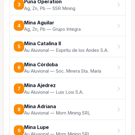
Puna Operation
3
Ag, Zn, Pb — SSR Mining
Mina Aguilar
4
Ag, Zn, Pb — Grupo Integra
Mina Catalina II
5
Au Aluvional — Espirítu de los Andes S.A.
Mina Córdoba
6
Au Aluvional — Soc. Minera Sta. María
Mina Ajedrez
7
Au Aluvional — Luis Losi S.A.
Mina Adriana
8
Au Aluvional — Mom Mining SRL
Mina Lupe
9
Au Aluvional — Mom Mining SRL