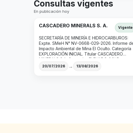
Consultas vigentes
En publicación hoy
CASCADERO MINERALS S. A.
Vigente
SECRETARÍA DE MINERÍA E HIDROCARBUROS:
Expte. SMeH N° NV-0668-029-2026. Informe d
Impacto Ambiental de Mina El Oculto. Categoría
EXPLORACIÓN INICIAL. Titular CASCADERO
MINERALS S.A. Operador ELEVADO GOLD
S.A.Dpto. SUSQUES.
→
20/07/2026
13/08/2026