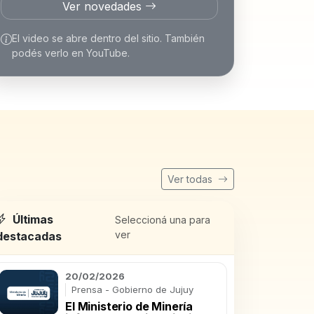
Ver novedades
El video se abre dentro del sitio. También
podés verlo en YouTube.
Ver todas
Últimas
Seleccioná una para
ver
destacadas
20/02/2026
Prensa - Gobierno de Jujuy
El Ministerio de Minería