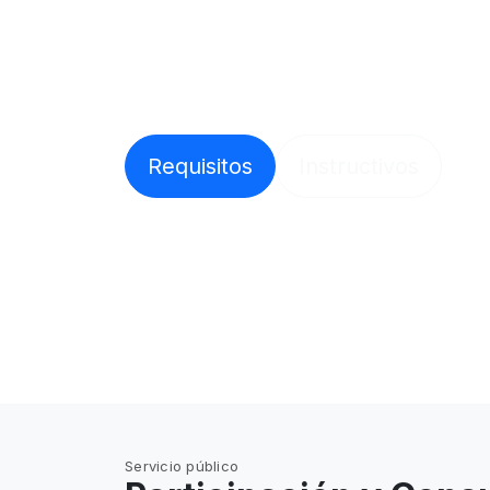
lugar
Requisitos ambientales, instructivos y for
productores mineros, con acceso directo.
Requisitos
Instructivos
Servicio público