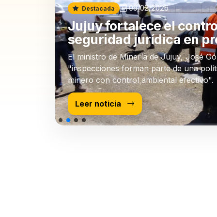
09/02/2026
Destacada
Jujuy fortalece el contro
seguridad jurídica en pr
El ministro de Minería de Jujuy, José G
"inspecciones forman parte de una políti
minero con control ambiental efectivo".
Leer noticia