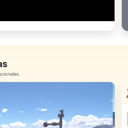
as
ucionales.