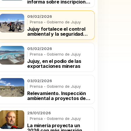
informa sobre inscripciones
05/02/2026
Destacada
2026 en el registro de
productores mineros
ujuy, en el podio de las exportacion
09/02/2026
ineras
Prensa - Gobierno de Jujuy
Jujuy fortalece el control
ambiental y la seguridad
 2025, la provincia operó un volumen de 953 millones de d
jurídica en proyectos de
unció el gobernador Carlos Sadir. Jujuy concentró el 15,8
litio
tal nacional de exportaciones mineras.
05/02/2026
Prensa - Gobierno de Jujuy
Jujuy, en el podio de las
Leer noticia
exportaciones mineras
03/02/2026
Prensa - Gobierno de Jujuy
Relevamiento. Inspección
ambiental a proyectos de
oro aluvial en Rinconada
29/01/2026
Prensa - Gobierno de Jujuy
La minería proyecta un
2026 con más inversión,